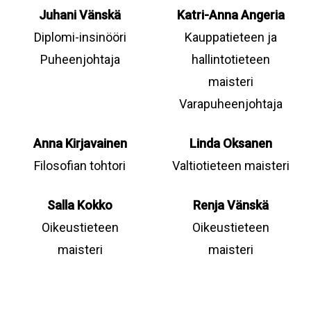
Juhani Vänskä
Katri-Anna Angeria
Diplomi-insinööri
Kauppatieteen ja
Puheenjohtaja
hallintotieteen
maisteri
Varapuheenjohtaja
Anna Kirjavainen
Linda Oksanen
Filosofian tohtori
Valtiotieteen maisteri
Salla Kokko
Renja Vänskä
Oikeustieteen
Oikeustieteen
maisteri
maisteri